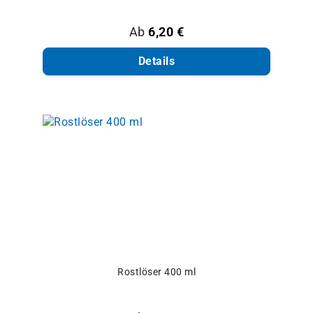
Regulärer Preis:
Ab
6,20 €
Details
Rostlöser 400 ml