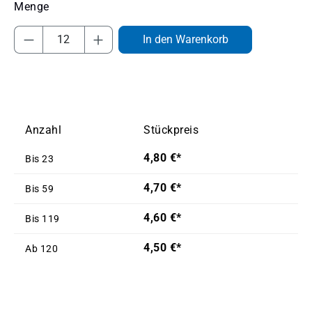
Produkt Anzahl: Gib den gewünschten Wert
In den Warenkorb
Anzahl
Stückpreis
4,80 €*
Bis
23
4,70 €*
Bis
59
4,60 €*
Bis
119
4,50 €*
Ab
120