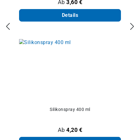
Regulärer Preis:
Ab
3,60 €
Details
Silikonspray 400 ml
Regulärer Preis:
Ab
4,20 €