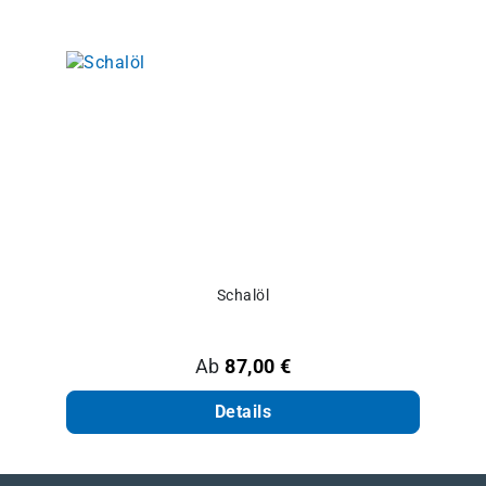
Schalöl
Regulärer Preis:
Ab
87,00 €
Details