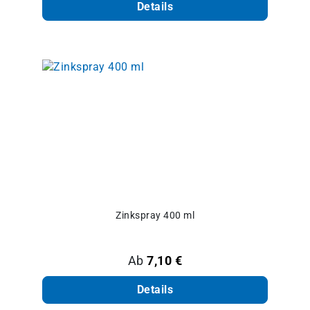
Details
Zinkspray 400 ml
Regulärer Preis:
Ab
7,10 €
Details