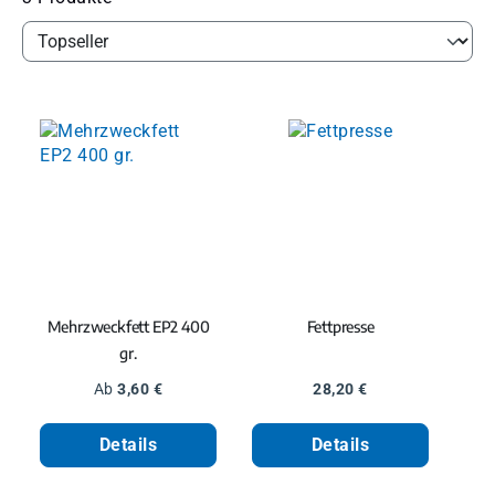
Mehrzweckfett EP2 400
Fettpresse
gr.
Regulärer Preis:
Regulärer Preis:
Ab
3,60 €
28,20 €
Details
Details