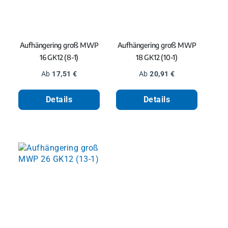
Aufhängering groß MWP
Aufhängering groß MWP
16 GK12 (8-1)
18 GK12 (10-1)
Regulärer Preis:
Regulärer Preis:
Ab
17,51 €
Ab
20,91 €
Details
Details