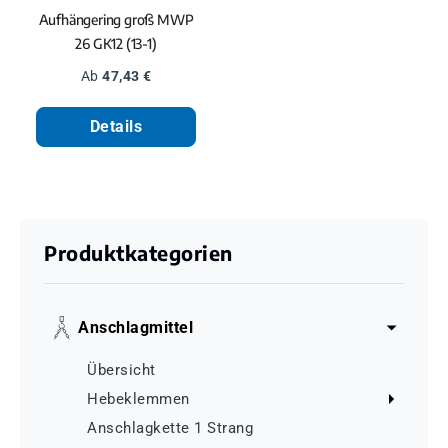
Aufhängering groß MWP
26 GK12 (13-1)
Regulärer Preis:
Ab
47,43 €
Details
Produktkategorien
Anschlagmittel
Übersicht
Hebeklemmen
Anschlagkette 1 Strang