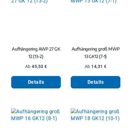
Aufhängering AWP 27 GK
Aufhängering groß MWP
12 (13-2)
13 GK12 (7-1)
Regulärer Preis:
Regulärer Preis:
Ab
45,53 €
Ab
14,31 €
Details
Details