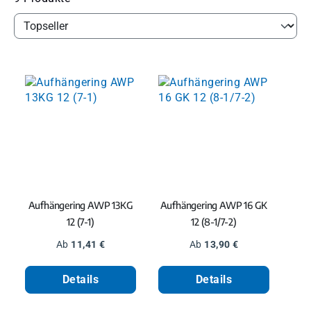
Aufhängering AWP 13KG
Aufhängering AWP 16 GK
12 (7-1)
12 (8-1/7-2)
Regulärer Preis:
Regulärer Preis:
Ab
11,41 €
Ab
13,90 €
Details
Details