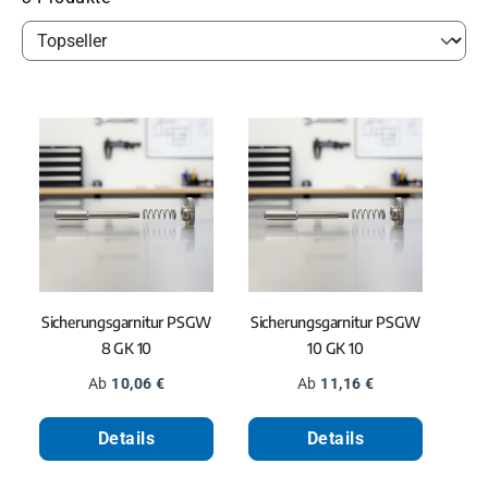
Sicherungsgarnitur PSGW
Sicherungsgarnitur PSGW
8 GK 10
10 GK 10
Regulärer Preis:
Regulärer Preis:
Ab
10,06 €
Ab
11,16 €
Details
Details