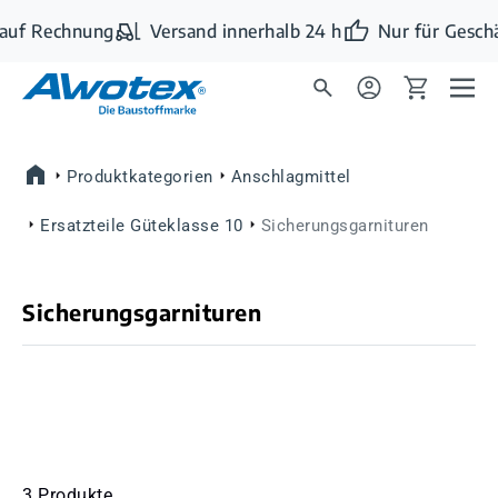
Zum Hauptinhalt springen
auf Rechnung
Versand innerhalb 24 h
Nur für Geschä
Produktkategorien
Anschlagmittel
Ersatzteile Güteklasse 10
Sicherungsgarnituren
Sicherungsgarnituren
3 Produkte