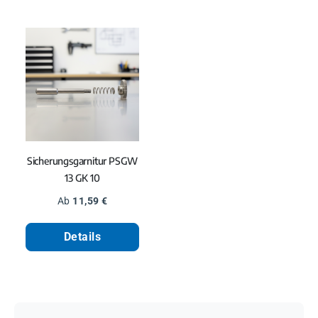
Sicherungsgarnitur PSGW
13 GK 10
Regulärer Preis:
Ab
11,59 €
Details