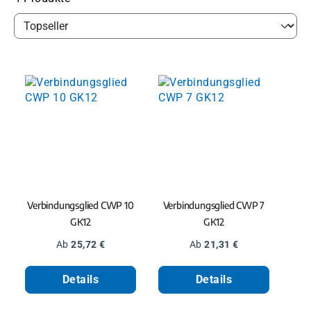
Verbindungsglied CWP 10
Verbindungsglied CWP 7
GK12
GK12
Regulärer Preis:
Regulärer Preis:
Ab
25,72 €
Ab
21,31 €
Details
Details