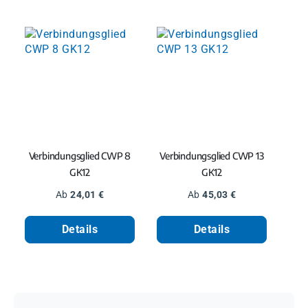
Verbindungsglied CWP 8
Verbindungsglied CWP 13
GK12
GK12
Regulärer Preis:
Regulärer Preis:
Ab
24,01 €
Ab
45,03 €
Details
Details