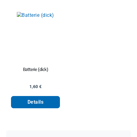
Batterie (dick)
Regulärer Preis:
1,60 €
Details