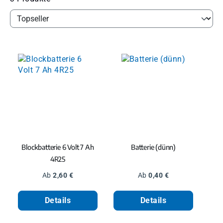
Blockbatterie 6 Volt 7 Ah
Batterie (dünn)
4R25
Regulärer Preis:
Regulärer Preis:
Ab
2,60 €
Ab
0,40 €
Details
Details