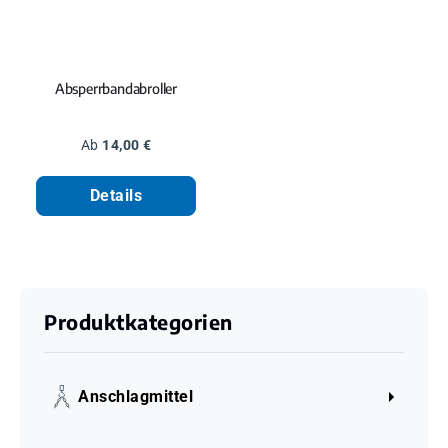
Absperrbandabroller
Regulärer Preis:
Ab
14,00 €
Details
Produktkategorien
Anschlagmittel