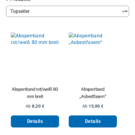
Absperrband rot/weiß 80
Absperrband
mm breit
„Asbestfasern“
Regulärer Preis:
Regulärer Preis:
Ab
8,20 €
Ab
15,00 €
Details
Details