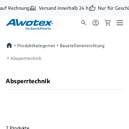
Zum Hauptinhalt springen
auf Rechnung
Versand innerhalb 24 h
Nur für Geschä
Produktkategorien
Baustelleneinrichtung
Absperrtechnik
Absperrtechnik
7 Produkte