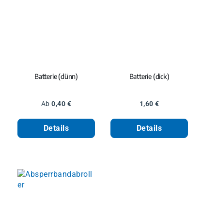
Batterie (dünn)
Batterie (dick)
Regulärer Preis:
Regulärer Preis:
Ab
0,40 €
1,60 €
Details
Details