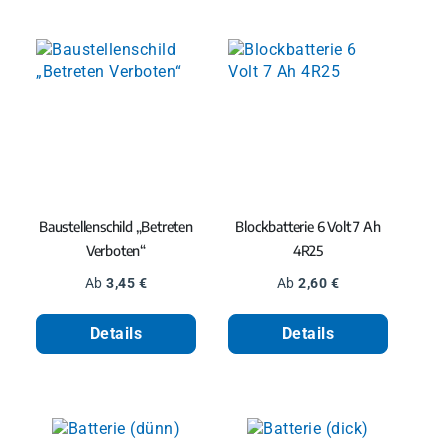
Baustellenschild „Betreten
Blockbatterie 6 Volt 7 Ah
Verboten“
4R25
Regulärer Preis:
Regulärer Preis:
Ab
3,45 €
Ab
2,60 €
Details
Details