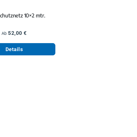
chutznetz 10×2 mtr.
Regulärer Preis:
52,00 €
Ab
Details