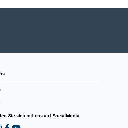
ns
s
t
den Sie sich mit uns auf SocialMedia