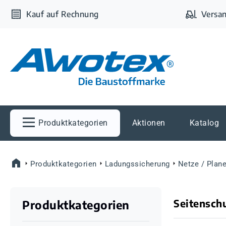
m Hauptinhalt springen
Zur Suche springen
Zur Hauptnavigation springen
Kauf auf Rechnung
Versan
Produktkategorien
Aktionen
Katalog
Produktkategorien
Ladungssicherung
Netze / Plan
Seitensch
Produktkategorien