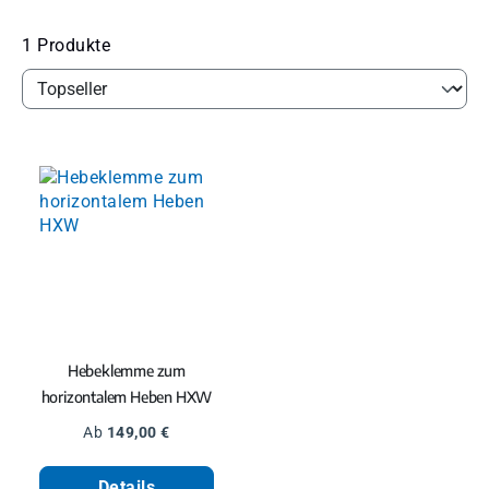
1 Produkte
Hebeklemme zum
horizontalem Heben HXW
Regulärer Preis:
Ab
149,00 €
Details