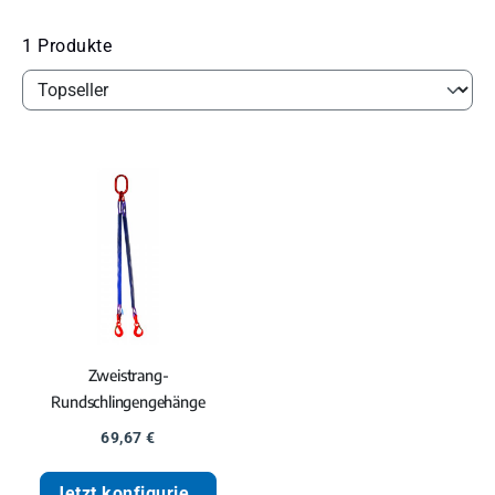
1 Produkte
Zweistrang-
Rundschlingengehänge
Regulärer Preis:
69,67 €
Jetzt konfigurieren