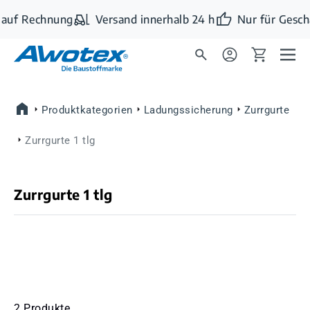
Zum Hauptinhalt springen
auf Rechnung
Versand innerhalb 24 h
Nur für Gesch
Produktkategorien
Ladungssicherung
Zurrgurte
Zurrgurte 1 tlg
Zurrgurte 1 tlg
2 Produkte