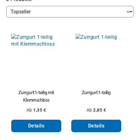
Zurrgurt 1-teilig mit
Zurrgurt 1-teilig
Klemmschloss
Regulärer Preis:
Regulärer Preis:
Ab
1,35 €
Ab
2,85 €
Details
Details