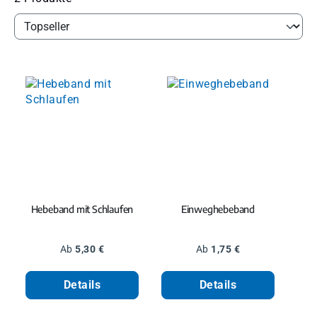
Hebeband mit Schlaufen
Einweghebeband
Regulärer Preis:
Regulärer Preis:
Ab
5,30 €
Ab
1,75 €
Details
Details