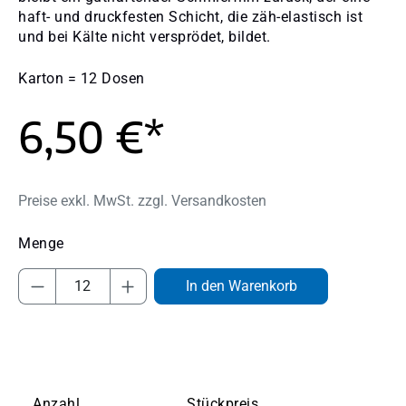
haft- und druckfesten Schicht, die zäh-elastisch ist
und bei Kälte nicht versprödet, bildet.
Karton = 12 Dosen
6,50 €*
Preise exkl. MwSt. zzgl. Versandkosten
Produkt Anzahl: Gib den gewünschten Wert
In den Warenkorb
Anzahl
Stückpreis