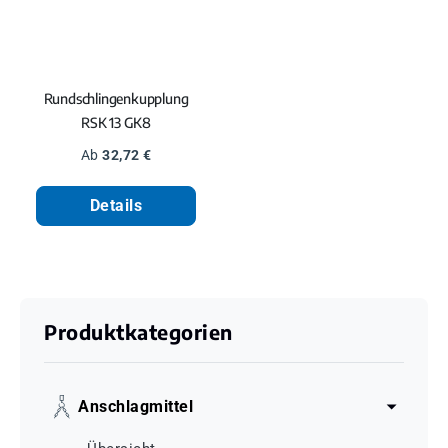
Rundschlingenkupplung
RSK 13 GK8
Regulärer Preis:
Ab
32,72 €
Details
Produktkategorien
Anschlagmittel