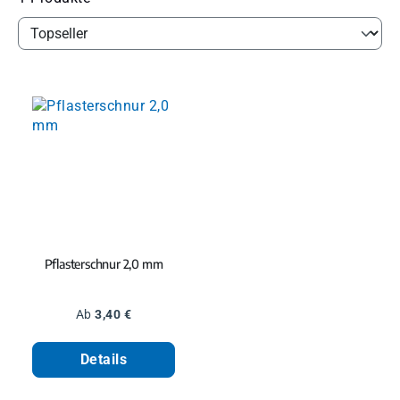
Pflasterschnur 2,0 mm
Regulärer Preis:
Ab
3,40 €
Details