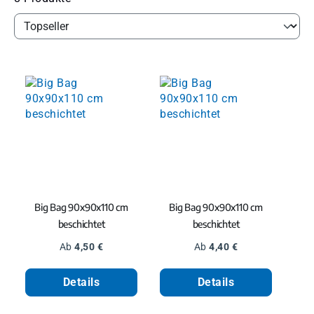
Big Bag 90x90x110 cm
Big Bag 90x90x110 cm
beschichtet
beschichtet
Regulärer Preis:
Regulärer Preis:
Ab
4,50 €
Ab
4,40 €
Details
Details