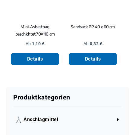
Mini-Asbestbag
Sandsack PP 40 x 60 cm
beschichtet 70×110 cm
Regulärer Preis:
Regulärer Preis:
Ab
1,10 €
Ab
0,32 €
Details
Details
Produktkategorien
Anschlagmittel