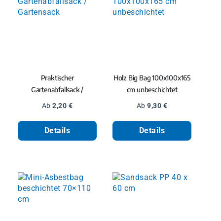
Praktischer
Holz Big Bag 100x100x165
Gartenabfallsack /
cm unbeschichtet
Gartensack
Regulärer Preis:
Regulärer Preis:
Ab
2,20 €
Ab
9,30 €
Details
Details