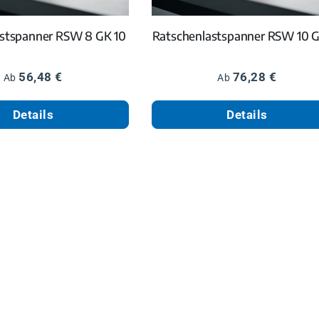
astspanner RSW 8 GK 10
Ratschenlastspanner RSW 10 G
Regulärer Preis:
Regulärer Preis:
56,48 €
76,28 €
Ab
Ab
Details
Details