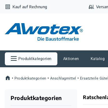
m Hauptinhalt springen
Zur Suche springen
Zur Hauptnavigation springen
Kauf auf Rechnung
Versan
Produktkategorien
Aktionen
Katalog
Produktkategorien
Anschlagmittel
Ersatzteile Güt
Ratschenl
Produktkategorien