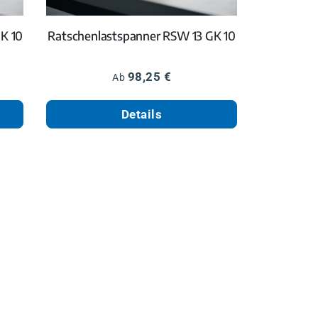
K 10
Ratschenlastspanner RSW 13 GK 10
Regulärer Preis:
98,25 €
Ab
Details