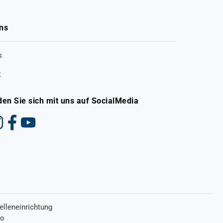
ns
s
t
den Sie sich mit uns auf SocialMedia
elleneinrichtung
ro