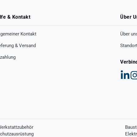
lfe & Kontakt
Über U
lgemeiner Kontakt
Über un
eferung & Versand
Standor
zahlung
Verbin
erkstattzubehör
Baust
chutzausrüstung
Elekt