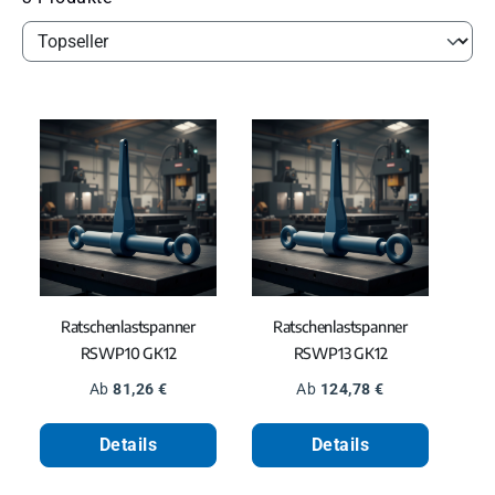
Ratschenlastspanner
Ratschenlastspanner
RSWP10 GK12
RSWP13 GK12
Regulärer Preis:
Regulärer Preis:
Ab
81,26 €
Ab
124,78 €
Details
Details