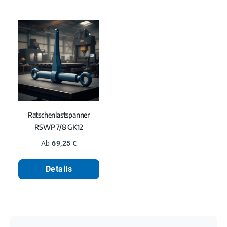
Ratschenlastspanner
RSWP 7/8 GK12
Regulärer Preis:
Ab
69,25 €
Details