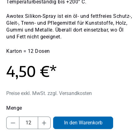
Temperaturbeständig bis +200° C.
Awotex Silikon-Spray ist ein öl- und fettfreies Schutz-,
Gleit-, Trenn- und Pflegemittel für Kunststoffe, Holz,
Gummi und Metalle. Überall dort einsetzbar, wo Öl
und Fett nicht geeignet.
Karton = 12 Dosen
4,50 €*
Preise exkl. MwSt. zzgl. Versandkosten
Produkt Anzahl: Gib den gewünschten Wert
In den Warenkorb