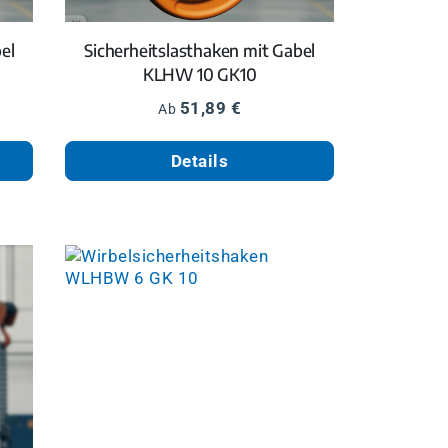
el
Sicherheitslasthaken mit Gabel
KLHW 10 GK10
Regulärer Preis:
51,89 €
Ab
Details