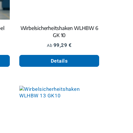
el
Wirbelsicherheitshaken WLHBW 6
GK 10
Regulärer Preis:
99,29 €
Ab
Details