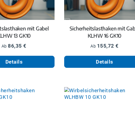
itslasthaken mit Gabel
Sicherheitslasthaken mit Gab
LHW 13 GK10
KLHW 16 GK10
Regulärer Preis:
Regulärer Preis:
86,35 €
155,72 €
Ab
Ab
Details
Details