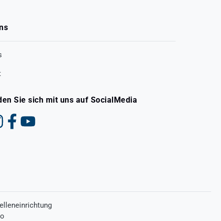
ns
s
t
den Sie sich mit uns auf SocialMedia
elleneinrichtung
ro