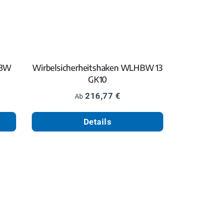
HBW
Wirbelsicherheitshaken WLHBW 13
GK10
Regulärer Preis:
216,77 €
Ab
Details