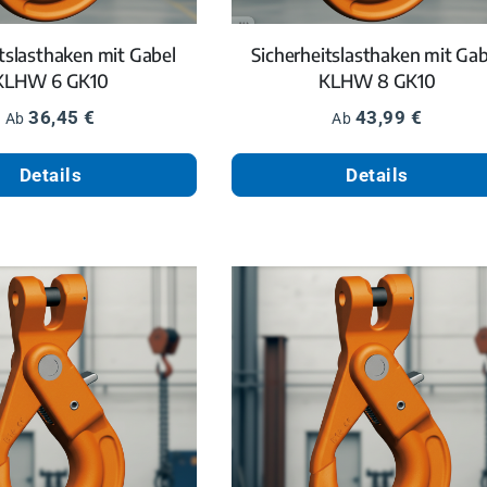
itslasthaken mit Gabel
Sicherheitslasthaken mit Gab
KLHW 6 GK10
KLHW 8 GK10
Regulärer Preis:
Regulärer Preis:
36,45 €
43,99 €
Ab
Ab
Details
Details