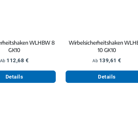
herheitshaken WLHBW 8
Wirbelsicherheitshaken WL
GK10
10 GK10
Regulärer Preis:
Regulärer Preis:
112,68 €
139,61 €
Ab
Ab
Details
Details