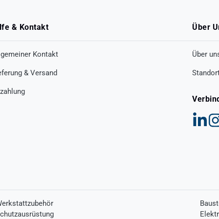
lfe & Kontakt
Über U
lgemeiner Kontakt
Über un
eferung & Versand
Standor
zahlung
Verbin
erkstattzubehör
Baust
chutzausrüstung
Elekt