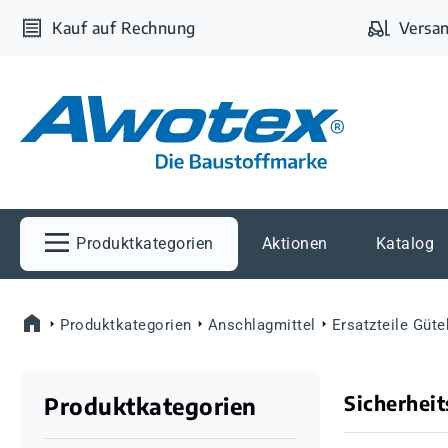
m Hauptinhalt springen
Zur Suche springen
Zur Hauptnavigation springen
Kauf auf Rechnung
Versan
Produktkategorien
Aktionen
Katalog
Produktkategorien
Anschlagmittel
Ersatzteile Güt
Sicherhei
Produktkategorien