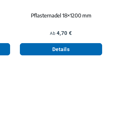
Pflasternadel 18×1200 mm
Regulärer Preis:
4,70 €
Ab
Details