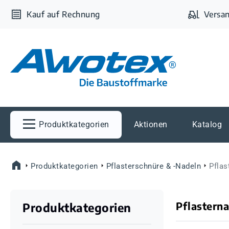
m Hauptinhalt springen
Zur Suche springen
Zur Hauptnavigation springen
Kauf auf Rechnung
Versan
Produktkategorien
Aktionen
Katalog
Produktkategorien
Pflasterschnüre & -Nadeln
Pflas
Pflasterna
Produktkategorien