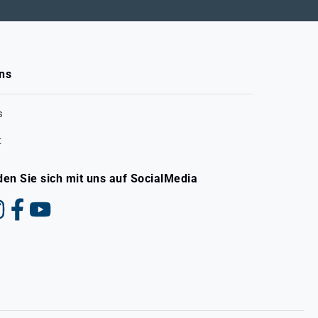
ns
s
t
den Sie sich mit uns auf SocialMedia