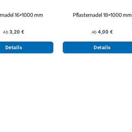
ernadel 16×1000 mm
Pflasternadel 18×1000 mm
Regulärer Preis:
Regulärer Preis:
3,20 €
4,00 €
Ab
Ab
Details
Details