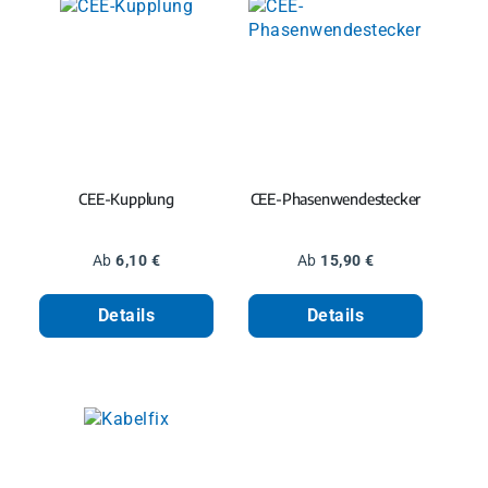
CEE-Kupplung
CEE-Phasenwendestecker
Regulärer Preis:
Regulärer Preis:
Ab
6,10 €
Ab
15,90 €
Details
Details