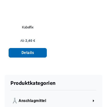
Kabelfix
Regulärer Preis:
Ab
2,40 €
Details
Produktkategorien
Anschlagmittel