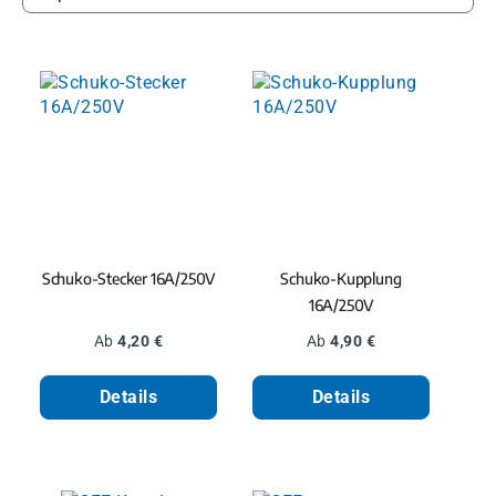
Schuko-Stecker 16A/250V
Schuko-Kupplung
16A/250V
Regulärer Preis:
Regulärer Preis:
Ab
4,20 €
Ab
4,90 €
Details
Details