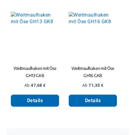
Weitmaulhaken mit Öse
Weitmaulhaken mit Öse
GH13 GK8
GH16 GK8
Regulärer Preis:
Regulärer Preis:
Ab
47,68 €
Ab
71,33 €
Details
Details