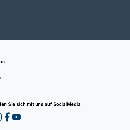
ns
s
t
den Sie sich mit uns auf SocialMedia