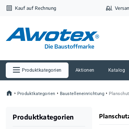
m Hauptinhalt springen
Zur Suche springen
Zur Hauptnavigation springen
Kauf auf Rechnung
Versan
Produktkategorien
Aktionen
Katalog
Produktkategorien
Baustelleneinrichtung
Planschut
Planschut
Produktkategorien