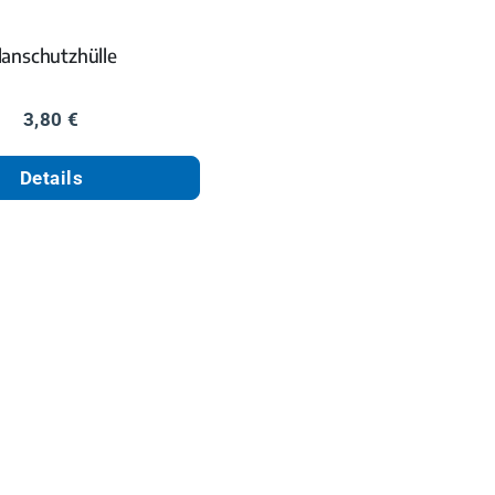
lanschutzhülle
Regulärer Preis:
3,80 €
Details