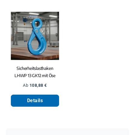
Sicherheitslasthaken
LHWP 13 GK12 mit Öse
Regulärer Preis:
Ab
108,88 €
Details