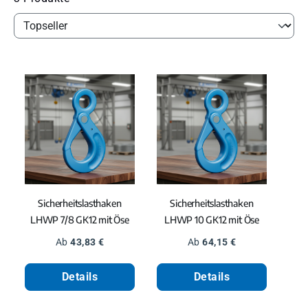
Sicherheitslasthaken
Sicherheitslasthaken
LHWP 7/8 GK12 mit Öse
LHWP 10 GK12 mit Öse
Regulärer Preis:
Regulärer Preis:
Ab
43,83 €
Ab
64,15 €
Details
Details