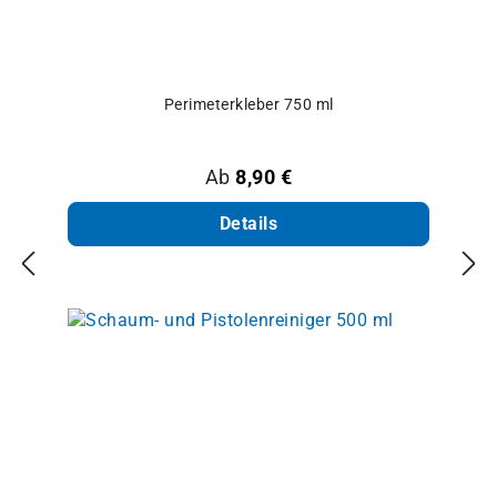
Perimeterkleber 750 ml
Regulärer Preis:
Ab
8,90 €
Details