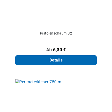
Pistolenschaum B2
Regulärer Preis:
Ab
6,30 €
Details