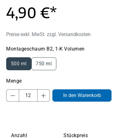
4,90 €*
Preise exkl. MwSt. zzgl. Versandkosten
auswählen
Montageschaum B2, 1-K Volumen
500 ml
750 ml
Produkt Anzahl: Gib den gewünschten Wert
In den Warenkorb
Anzahl
Stückpreis