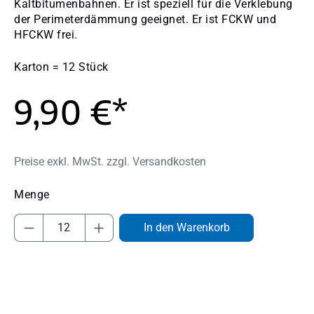
Kaltbitumenbahnen. Er ist speziell für die Verklebung
der Perimeterdämmung geeignet. Er ist FCKW und
HFCKW frei.
Karton = 12 Stück
9,90 €*
Preise exkl. MwSt. zzgl. Versandkosten
Produkt Anzahl: Gib den gewünschten Wert
In den Warenkorb