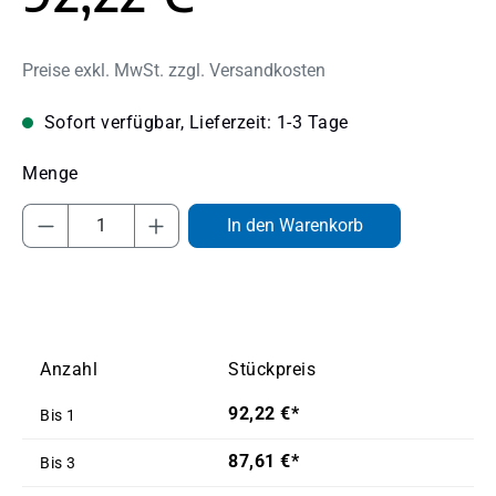
Preise exkl. MwSt. zzgl. Versandkosten
Sofort verfügbar, Lieferzeit: 1-3 Tage
Produkt Anzahl: Gib den gewünschten Wert
In den Warenkorb
Anzahl
Stückpreis
92,22 €*
Bis
1
87,61 €*
Bis
3