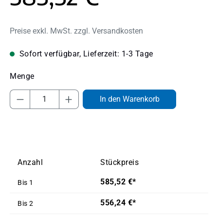
Preise exkl. MwSt. zzgl. Versandkosten
Sofort verfügbar, Lieferzeit: 1-3 Tage
Produkt Anzahl: Gib den gewünschten Wert
In den Warenkorb
Anzahl
Stückpreis
585,52 €*
Bis
1
556,24 €*
Bis
2