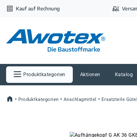
m Hauptinhalt springen
Zur Suche springen
Zur Hauptnavigation springen
Kauf auf Rechnung
Versan
Produktkategorien
Aktionen
Katalog
Produktkategorien
Anschlagmittel
Ersatzteile Güte
Bildergalerie überspringen