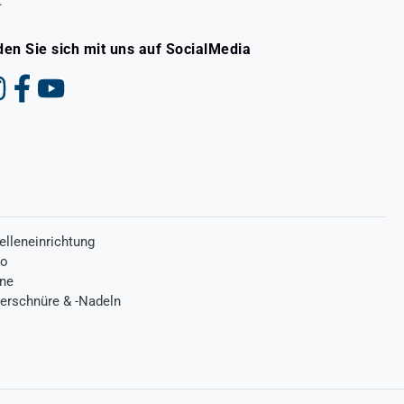
t
den Sie sich mit uns auf SocialMedia
elleneinrichtung
ro
one
terschnüre & -Nadeln