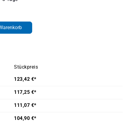
den gewünschten Wert ein oder benutze d
 Warenkorb
Stückpreis
123,42 €*
117,25 €*
111,07 €*
104,90 €*