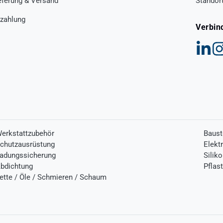
eferung & Versand
Standor
zahlung
Verbin
erkstattzubehör
Baust
chutzausrüstung
Elekt
adungssicherung
Silik
bdichtung
Pflas
ette / Öle / Schmieren / Schaum