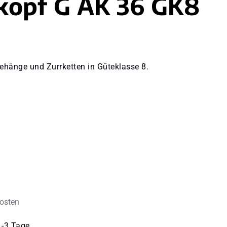
kopf G AK 36 GK8
ehänge und Zurrketten in Güteklasse 8.
kosten
1-3 Tage