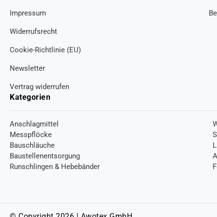
Impressum
Be
Widerrufsrecht
Cookie-Richtlinie (EU)
Newsletter
Vertrag widerrufen
Kategorien
Anschlagmittel
W
Messpflöcke
S
Bauschläuche
L
Baustellenentsorgung
A
Runschlingen & Hebebänder
F
© Copyright 2026 | Awotex GmbH