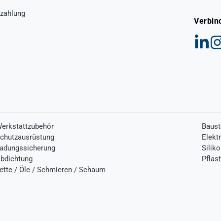
zahlung
Verbin
erkstattzubehör
Baust
chutzausrüstung
Elekt
adungssicherung
Silik
bdichtung
Pflas
ette / Öle / Schmieren / Schaum