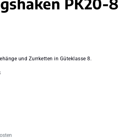
ngshaken PK20-8
ehänge und Zurrketten in Güteklasse 8.
8
kosten