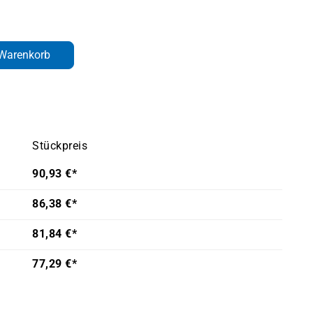
den gewünschten Wert ein oder benutze d
 Warenkorb
Stückpreis
90,93 €*
86,38 €*
81,84 €*
77,29 €*