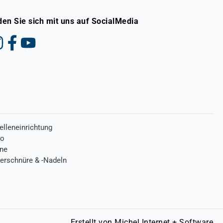
den Sie sich mit uns auf SocialMedia
elleneinrichtung
ro
one
terschnüre & -Nadeln
Erstellt von
Michel Internet + Software