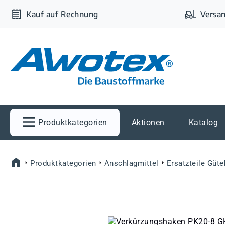
m Hauptinhalt springen
Zur Suche springen
Zur Hauptnavigation springen
Kauf auf Rechnung
Versan
Produktkategorien
Aktionen
Katalog
Produktkategorien
Anschlagmittel
Ersatzteile Güte
Bildergalerie überspringen