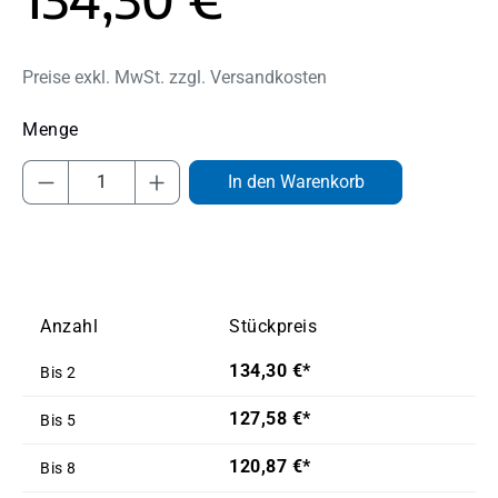
Preise exkl. MwSt. zzgl. Versandkosten
Produkt Anzahl: Gib den gewünschten Wert
In den Warenkorb
Anzahl
Stückpreis
134,30 €*
Bis
2
127,58 €*
Bis
5
120,87 €*
Bis
8