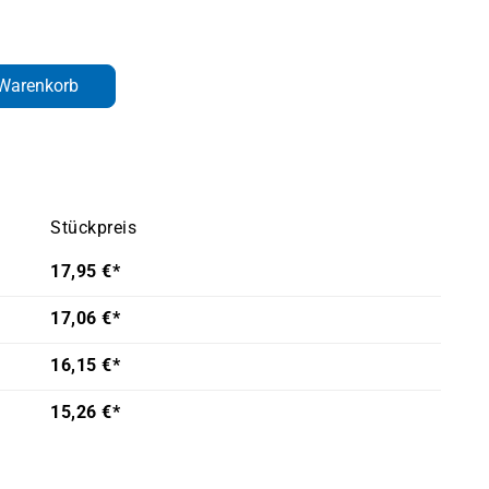
den gewünschten Wert ein oder benutze d
 Warenkorb
Stückpreis
17,95 €*
17,06 €*
16,15 €*
15,26 €*