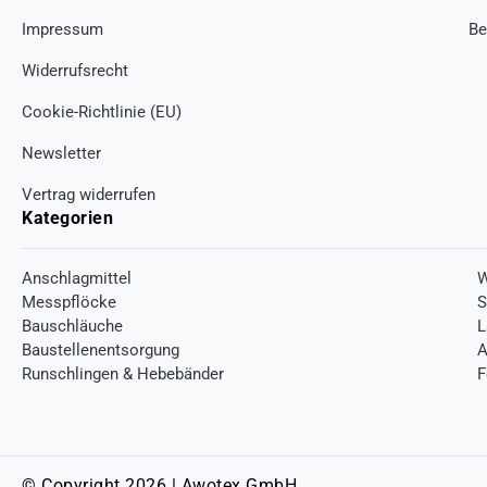
Impressum
Be
Widerrufsrecht
Cookie-Richtlinie (EU)
Newsletter
Vertrag widerrufen
Kategorien
Anschlagmittel
W
Messpflöcke
S
Bauschläuche
L
Baustellenentsorgung
A
Runschlingen & Hebebänder
F
© Copyright 2026 | Awotex GmbH