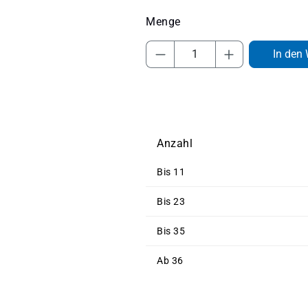
Produkt Anzahl: Gib 
In den
Anzahl
Bis
11
Bis
23
Bis
35
Ab
36