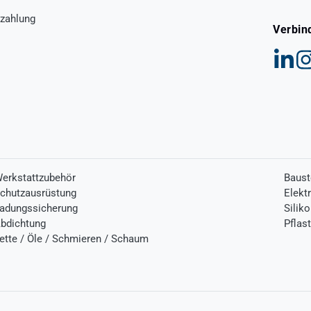
zahlung
Verbin
erkstattzubehör
Baust
chutzausrüstung
Elekt
adungssicherung
Silik
bdichtung
Pflas
ette / Öle / Schmieren / Schaum