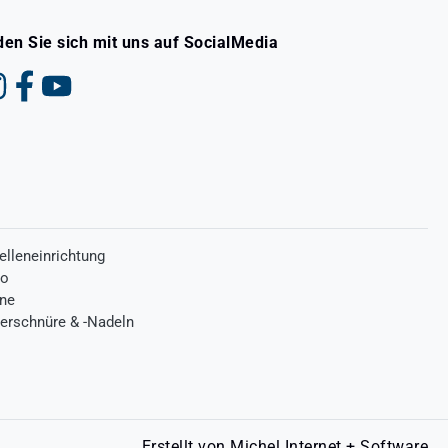
den Sie sich mit uns auf SocialMedia
elleneinrichtung
ro
one
terschnüre & -Nadeln
Erstellt von
Michel Internet + Software