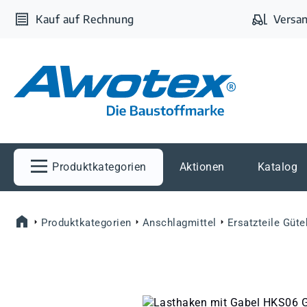
m Hauptinhalt springen
Zur Suche springen
Zur Hauptnavigation springen
Kauf auf Rechnung
Versan
Produktkategorien
Aktionen
Katalog
Produktkategorien
Anschlagmittel
Ersatzteile Güte
Bildergalerie überspringen