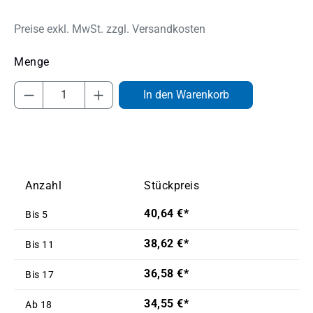
Preise exkl. MwSt. zzgl. Versandkosten
Produkt Anzahl: Gib den gewünschten Wert
In den Warenkorb
Anzahl
Stückpreis
40,64 €*
Bis
5
38,62 €*
Bis
11
36,58 €*
Bis
17
34,55 €*
Ab
18