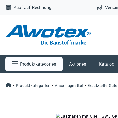
m Hauptinhalt springen
Zur Suche springen
Zur Hauptnavigation springen
Kauf auf Rechnung
Versan
Produktkategorien
Aktionen
Katalog
Produktkategorien
Anschlagmittel
Ersatzteile Güt
Bildergalerie überspringen