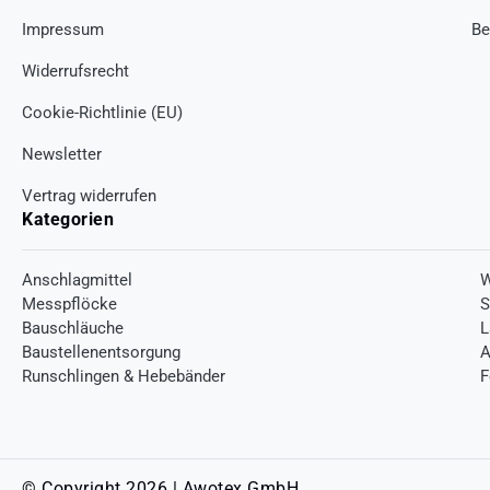
Impressum
Be
Widerrufsrecht
Cookie-Richtlinie (EU)
Newsletter
Vertrag widerrufen
Kategorien
Anschlagmittel
W
Messpflöcke
S
Bauschläuche
L
Baustellenentsorgung
A
Runschlingen & Hebebänder
F
© Copyright 2026 | Awotex GmbH