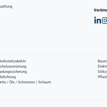
zahlung
Verbin
erkstattzubehör
Baust
chutzausrüstung
Elekt
adungssicherung
Silik
bdichtung
Pflas
ette / Öle / Schmieren / Schaum