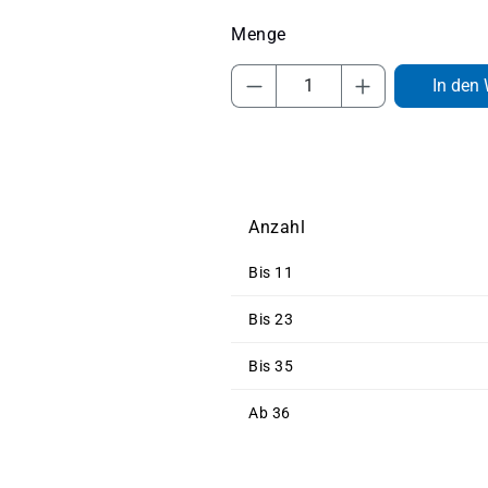
Produkt Anzahl: Gib 
In den
Anzahl
Bis
11
Bis
23
Bis
35
Ab
36