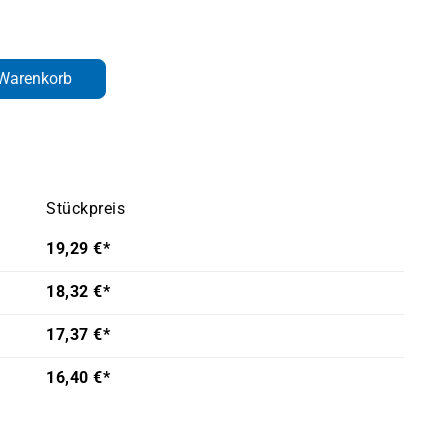
den gewünschten Wert ein oder benutze d
 Warenkorb
Stückpreis
19,29 €*
18,32 €*
17,37 €*
16,40 €*