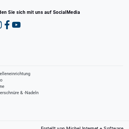
den Sie sich mit uns auf SocialMedia
elleneinrichtung
ro
one
terschnüre & -Nadeln
Erstellt von
Michel Internet + Software