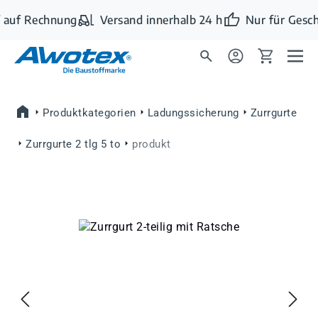
Zum Hauptinhalt springen
 auf Rechnung
Versand innerhalb 24 h
Nur für Gesch
Produktkategorien
Ladungssicherung
Zurrgurte
Zurrgurte 2 tlg 5 to
produkt
Bildergalerie überspringen