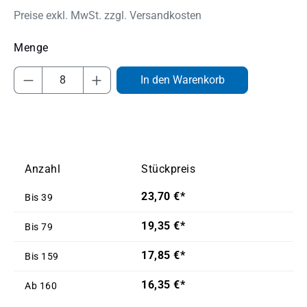
Preise exkl. MwSt. zzgl. Versandkosten
Produkt Anzahl: Gib den gewünschten Wert
In den Warenkorb
Anzahl
Stückpreis
23,70 €*
Bis
39
19,35 €*
Bis
79
17,85 €*
Bis
159
16,35 €*
Ab
160