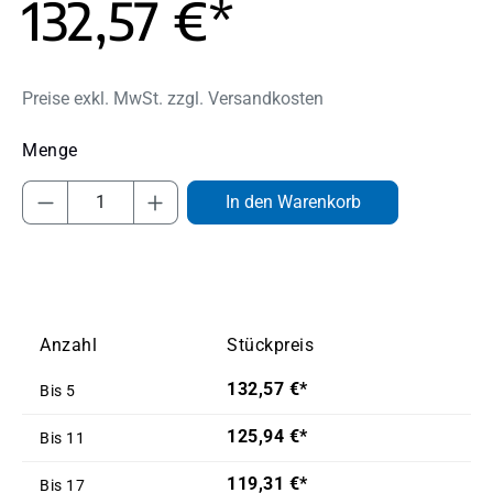
132,57 €*
Preise exkl. MwSt. zzgl. Versandkosten
Produkt Anzahl: Gib den gewünschten Wert
In den Warenkorb
Anzahl
Stückpreis
132,57 €*
Bis
5
125,94 €*
Bis
11
119,31 €*
Bis
17