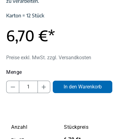
zu verarbeiten.
Karton = 12 Stück
6,70 €*
Preise exkl. MwSt. zzgl. Versandkosten
Produkt Anzahl: Gib den gewünschten Wert
In den Warenkorb
Anzahl
Stückpreis