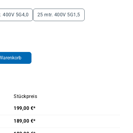
en
r. 400V 5G4,0
25 mtr. 400V 5G1,5
den gewünschten Wert ein oder benutze d
 Warenkorb
Stückpreis
199,00 €*
189,00 €*