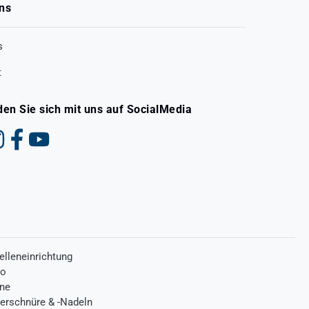
ns
s
t
den Sie sich mit uns auf SocialMedia
elleneinrichtung
ro
one
terschnüre & -Nadeln