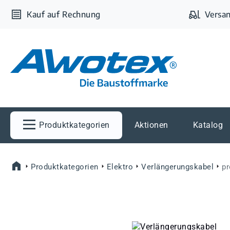
m Hauptinhalt springen
Zur Suche springen
Zur Hauptnavigation springen
Kauf auf Rechnung
Versan
Produktkategorien
Aktionen
Katalog
Produktkategorien
Elektro
Verlängerungskabel
pr
Bildergalerie überspringen