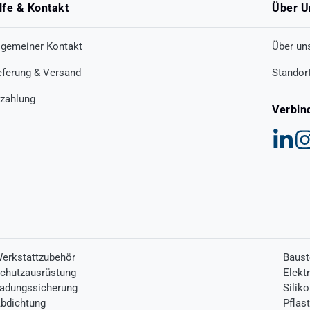
lfe & Kontakt
Über U
lgemeiner Kontakt
Über un
eferung & Versand
Standor
zahlung
Verbin
erkstattzubehör
Baust
chutzausrüstung
Elekt
adungssicherung
Silik
bdichtung
Pflas