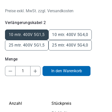
Preise exkl. MwSt. zzgl. Versandkosten
auswählen
Verlängerungskabel 2
10 mtr. 400V 5G1,5
10 mtr. 400V 5G4,0
25 mtr. 400V 5G1,5
25 mtr. 400V 5G4,0
Produkt Anzahl: Gib den gewünschten Wert
In den Warenkorb
Anzahl
Stückpreis