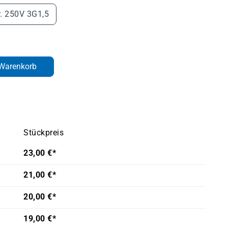
r. 250V 3G1,5
den gewünschten Wert ein oder benutze d
 Warenkorb
Stückpreis
23,00 €*
21,00 €*
20,00 €*
19,00 €*