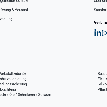
lgemeiner Kontakt
Über un
eferung & Versand
Standor
zahlung
Verbin
erkstattzubehör
Baust
chutzausrüstung
Elekt
adungssicherung
Silik
bdichtung
Pflas
ette / Öle / Schmieren / Schaum