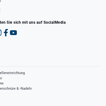
s
t
den Sie sich mit uns auf SocialMedia
elleneinrichtung
ro
one
terschnüre & -Nadeln