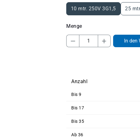
10 mtr. 250V 3G1,5
25 mt
Produkt Anzahl: Gib 
In den
Anzahl
Bis
9
Bis
17
Bis
35
Ab
36