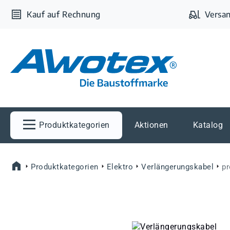
m Hauptinhalt springen
Zur Suche springen
Zur Hauptnavigation springen
Kauf auf Rechnung
Versan
Produktkategorien
Aktionen
Katalog
Produktkategorien
Elektro
Verlängerungskabel
pr
Bildergalerie überspringen