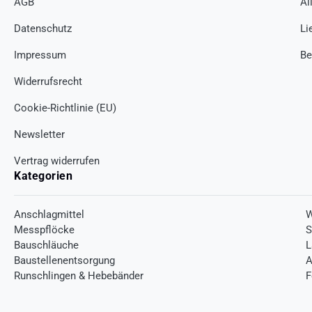
AGB
Al
Datenschutz
Li
Impressum
Be
Widerrufsrecht
Cookie-Richtlinie (EU)
Newsletter
Vertrag widerrufen
Kategorien
Anschlagmittel
W
Messpflöcke
S
Bauschläuche
L
Baustellenentsorgung
A
Runschlingen & Hebebänder
F