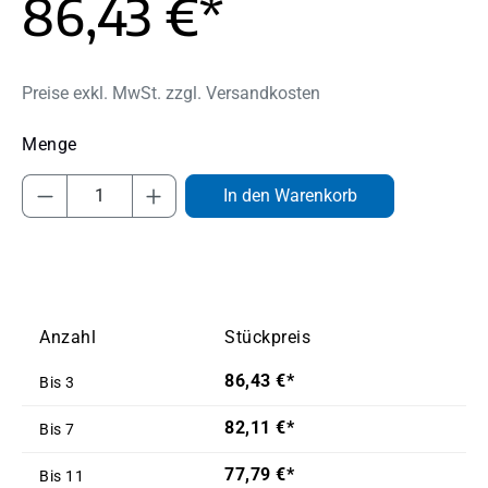
86,43 €*
Preise exkl. MwSt. zzgl. Versandkosten
Produkt Anzahl: Gib den gewünschten Wert
In den Warenkorb
Anzahl
Stückpreis
86,43 €*
Bis
3
82,11 €*
Bis
7
77,79 €*
Bis
11