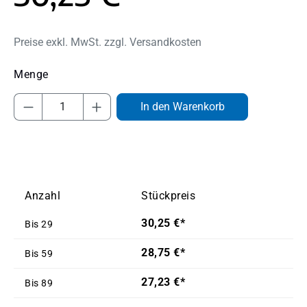
Preise exkl. MwSt. zzgl. Versandkosten
Produkt Anzahl: Gib den gewünschten Wert
In den Warenkorb
Anzahl
Stückpreis
30,25 €*
Bis
29
28,75 €*
Bis
59
27,23 €*
Bis
89