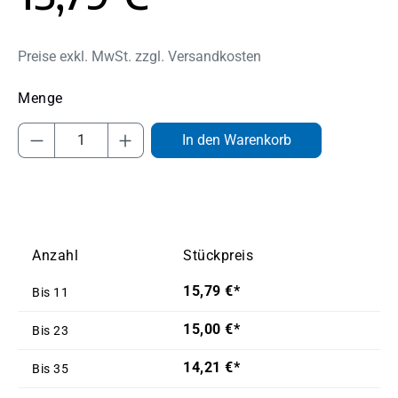
Preise exkl. MwSt. zzgl. Versandkosten
Produkt Anzahl: Gib den gewünschten Wert
In den Warenkorb
Anzahl
Stückpreis
15,79 €*
Bis
11
15,00 €*
Bis
23
14,21 €*
Bis
35