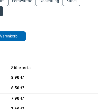
kom
Fernwärme
Gasleitung
Kabel
den gewünschten Wert ein oder benutze d
 Warenkorb
Stückpreis
8,90 €*
8,50 €*
7,90 €*
7,60 €*