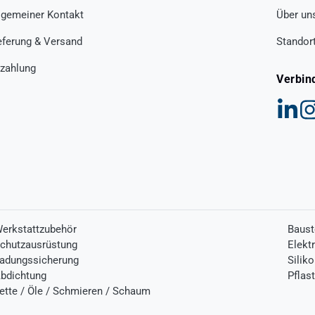
lgemeiner Kontakt
Über un
eferung & Versand
Standor
zahlung
Verbin
erkstattzubehör
Baust
chutzausrüstung
Elekt
adungssicherung
Silik
bdichtung
Pflas
ette / Öle / Schmieren / Schaum