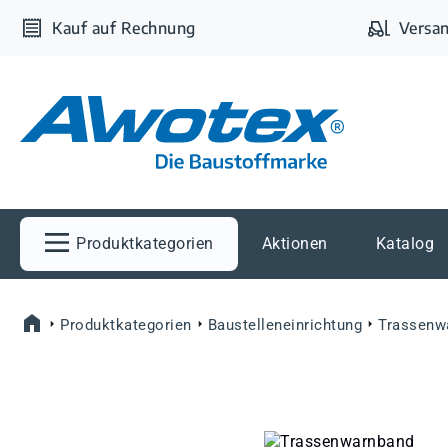
m Hauptinhalt springen
Zur Suche springen
Zur Hauptnavigation springen
Kauf auf Rechnung
Versan
Produktkategorien
Aktionen
Katalog
Produktkategorien
Baustelleneinrichtung
Trassenw
Bildergalerie überspringen