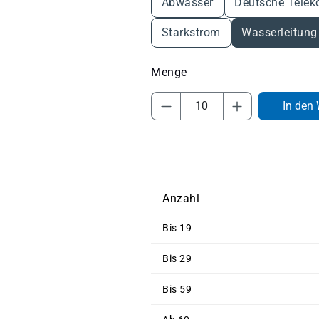
Abwasser
Deutsche Tele
Starkstrom
Wasserleitung
Produkt Anzahl: Gib 
In den
Anzahl
Bis
19
Bis
29
Bis
59