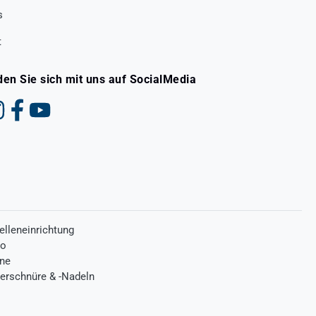
s
t
den Sie sich mit uns auf SocialMedia
elleneinrichtung
ro
one
terschnüre & -Nadeln