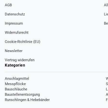
AGB
Al
Datenschutz
Li
Impressum
Be
Widerrufsrecht
Cookie-Richtlinie (EU)
Newsletter
Vertrag widerrufen
Kategorien
Anschlagmittel
W
Messpflöcke
S
Bauschläuche
L
Baustellenentsorgung
A
Runschlingen & Hebebänder
F