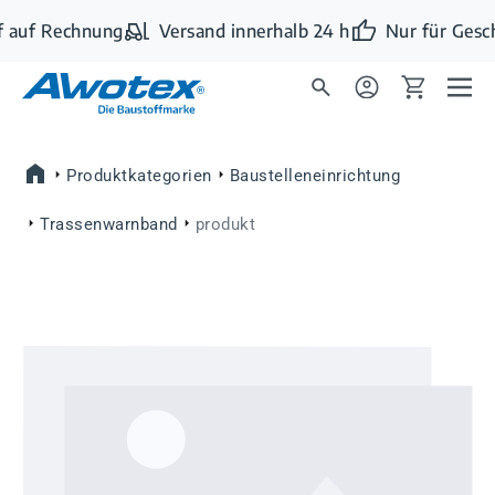
Zum Hauptinhalt springen
 auf Rechnung
Versand innerhalb 24 h
Nur für Gesc
Produktkategorien
Baustelleneinrichtung
Trassenwarnband
produkt
Bildergalerie überspringen