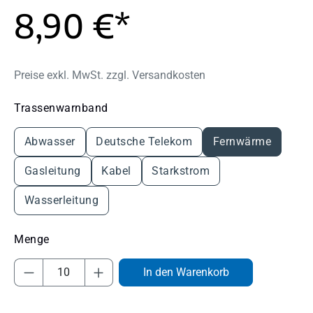
8,90 €*
Preise exkl. MwSt. zzgl. Versandkosten
auswählen
Trassenwarnband
Abwasser
Deutsche Telekom
Fernwärme
Gasleitung
Kabel
Starkstrom
Wasserleitung
Produkt Anzahl: Gib den gewünschten Wert
In den Warenkorb