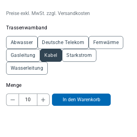
Preise exkl. MwSt. zzgl. Versandkosten
auswählen
Trassenwarnband
Abwasser
Deutsche Telekom
Fernwärme
Gasleitung
Kabel
Starkstrom
Wasserleitung
Produkt Anzahl: Gib den gewünschten Wert
In den Warenkorb