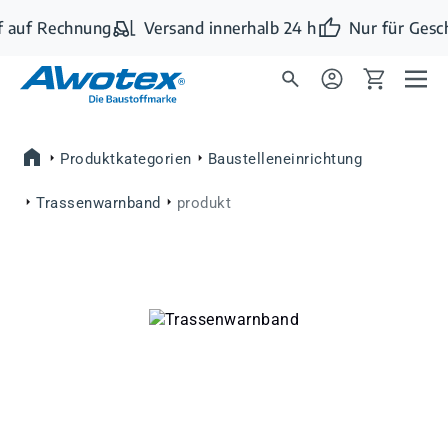
Zum Hauptinhalt springen
 auf Rechnung
Versand innerhalb 24 h
Nur für Gesc
Produktkategorien
Baustelleneinrichtung
Trassenwarnband
produkt
Bildergalerie überspringen