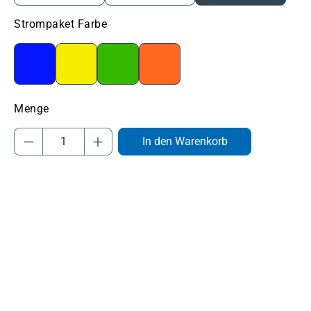
auswählen
Strompaket Farbe
Blau
Gelb
Grün
Orange
Produkt Anzahl: Gib den gewünschten Wert
In den Warenkorb