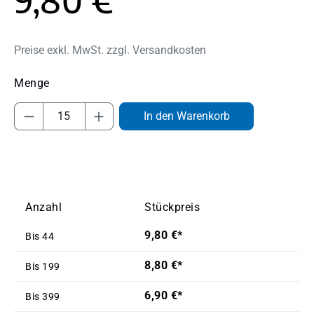
Preise exkl. MwSt. zzgl. Versandkosten
Produkt Anzahl: Gib den gewünschten Wert
In den Warenkorb
Anzahl
Stückpreis
9,80 €*
Bis
44
8,80 €*
Bis
199
6,90 €*
Bis
399